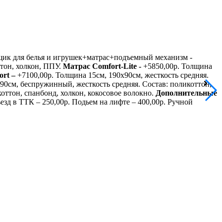
Ящик для белья и игрушек+матрас+подъемный механизм -
ттон, холкон, ППУ.
Матрас
Comfort
-
Lite
-
+5850,00р. Толщина
ort
–
+7100,00р. Толщина 15см, 190х90см, жесткость средняя.
90см, беспружинный, жесткость средняя. Состав: поликоттон,
оттон, спанбонд, холкон, кокосовое волокно.
Дополнительные
зд в ТТК – 250,00р. Подьем на лифте – 400,00р. Ручной