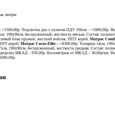
ья, матрас
- +1500,00р. Подсветка дна с пультом ПДУ 190см – +1800,00р. 
см, 190х90см, беспружинный, жесткость мягкая, Состав: полико
висимый блок пружин, жесткий войлок, ППУ короб.
Матрас
Comf
 ППУ короб.
Матрас
Cocos
-
Elite
–
+8300,00р. Толщина 14см, 190х
5см, 190х90см, беспружинный, жесткость средняя. Состав: полик
ределах МКАД – 950,00р. Километраж от МКАД – 30,00р/км. Въе
1000,00р.
ая