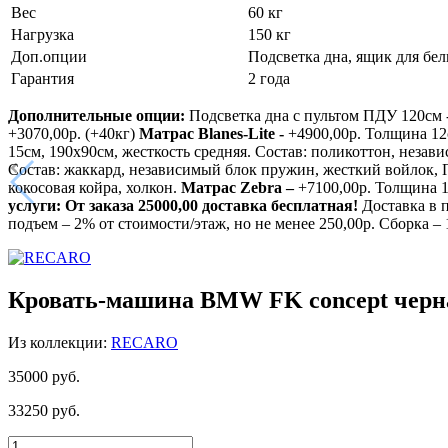
Вес
60 кг
Нагрузка
150 кг
Доп.опции
Подсветка дна, ящик для бел
Гарантия
2 года
Дополнительные опции:
Подсветка дна с пультом ПДУ 120см 
+3070,00р. (+40кг)
Матрас
Blanes-Lite -
+4900,00р. Толщина 12
15см, 190х90см, жесткость средняя. Состав: поликоттон, неза
Состав: жаккард, независимый блок пружин, жесткий войлок,
кокосовая койра, холкон.
Матрас
Zebra
–
+7100,00р. Толщина 1
услуги:
От заказа 25000,00 доставка бесплатная!
Доставка в п
подъем – 2% от стоимости/этаж, но не менее 250,00р. Сборка – 
Кровать-машина BMW FK concept черн
Из коллекции:
RECARO
35000 руб.
33250
руб.