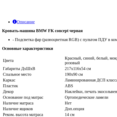
Описание
Кровать-машина
BMW
FK
concept черная
- Подсветка фар (разноцветная RGB) с пультом ПДУ в ко
Основные характеристики
Красный, синий, белый, мок
Цвета
розовый
Габариты ДхШхВ
217х116х54 см
Спальное место
190х90 см
Каркас
Ламинированная ДСП класс
Пластик
ABS
Декор
Наклейки, печать экосольве
Основание под матрас
Ортопедические ламели
Наличие матраса
Нет
Наличие ящиков
Доп.опция
Реком. высота матраса
14 см