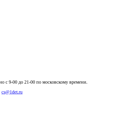
но с 9-00 до 21-00 по московскому времени.
и
cs@1det.ru