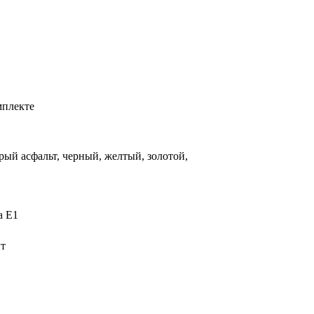
мплекте
рый асфальт, черный, желтый, золотой,
а E1
нт