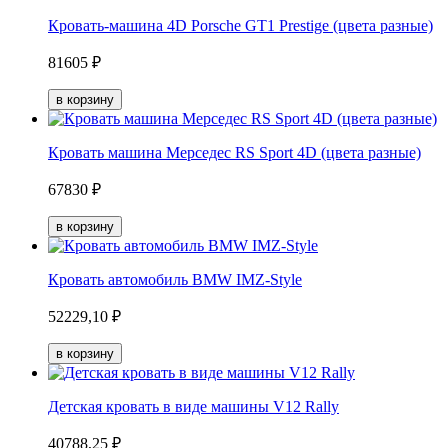
Кровать-машина 4D Porsche GT1 Prestige (цвета разные)
81605 ₽
Кровать машина Мерседес RS Sport 4D (цвета разные)
67830 ₽
Кровать автомобиль BMW IMZ-Style
52229,10 ₽
Детская кровать в виде машины V12 Rally
40788,25 ₽