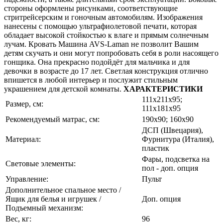
стороны оформлены рисунками, соответствующие
стритрейсерским и гоночным автомобилям. Изображения
нанесены с помощью ультрафиолетовой печати, которая
обладает высокой стойкостью к влаге и прямым солнечным
лучам. Кровать Машина AVS-Laman не позволит Вашим
детям скучать и они могут попробовать себя в роли насоящего
гонщика. Она прекрасно подойдёт для мальчика и для
девочки в возрасте до 17 лет. Светлая конструкция отлично
впишется в любой интерьер и послужит стильным
украшением для детской комнаты.
ХАРАКТЕРИСТИКИ
111х211х95;
Размер, см:
111х181х95
Рекомендуемый матрас, см:
190х90; 160х90
ДСП (Швецария),
Материал:
Фурнитура (Италия),
пластик
Фары, подсветка на
Световые элементы:
пол - доп. опция
Управление:
Пульт
Дополнительное спальное место /
Ящик для белья и игрушек /
Доп. опция
Подъемный механизм:
Вес, кг:
96