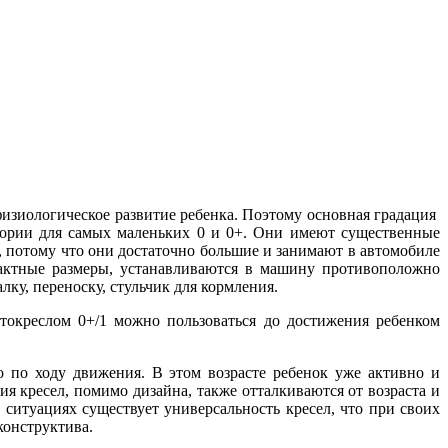
физиологическое развитие ребенка. Поэтому основная градация
егории для самых маленьких 0 и 0+. Они имеют существенные
м, потому что они достаточно большие и занимают в автомобиле
пактные размеры, устанавливаются в машину противоположно
ку, переноску, стульчик для кормления.
токреслом 0+/1 можно пользоваться до достижения ребенком
о по ходу движения. В этом возрасте ребенок уже активно и
я кресел, помимо дизайна, также отталкиваются от возраста и
ных ситуациях существует универсальность кресел, что при своих
 конструктива.