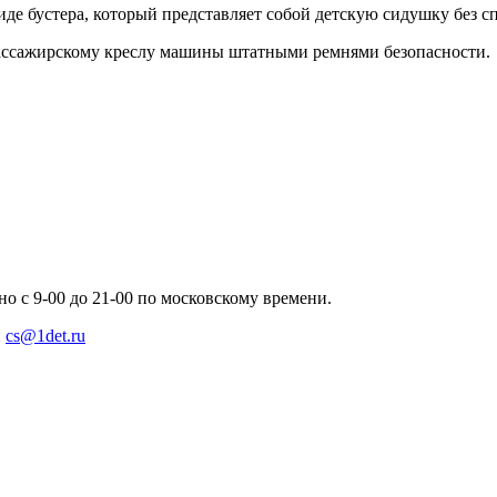
де бустера, который представляет собой детскую сидушку без с
пассажирскому креслу машины штатными ремнями безопасности. 
но с 9-00 до 21-00 по московскому времени.
и
cs@1det.ru