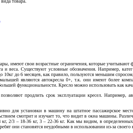
 вида товара.
вары, имеют свои возрастные ограничения, которые учитывают 
ста и веса. Существуют условные обозначения. Например, кат
до 10кг до 6 месяцев, как правило, пользуются меньшим спросо
 малышей являются автокресла 0+, т.к. они имеют более ком
ольшей функциональности. Кресло можно использовать как качал
 позволяют продлить срок эксплуатации кресел. Например, ав
тивно для установки в машину на штатное пассажирское мест
твием смотрит и изучает то, что видит в окна машины. Различи
9-18 кг, 2/3 – 18-36 кг, 3 – 22-36 кг. Как мы видим, в определен
 ребят они становятся неудобными в использовании из-за своего