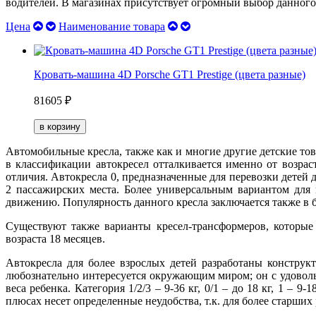
водителей. В магазинах присутствует огромный выбор данного
Цена
Наименование товара
Кровать-машина 4D Porsche GT1 Prestige (цвета разные)
81605 ₽
Автомобильные кресла, также как и многие другие детские то
в классификации автокресел отталкивается именно от возра
отличия. Автокресла 0, предназначенные для перевозки детей 
2 пассажирских места. Более универсальным вариантом для
движению. Популярность данного кресла заключается также в б
Существуют также варианты кресел-трансформеров, которые
возраста 18 месяцев.
Автокресла для более взрослых детей разработаны конструк
любознательно интересуется окружающим миром; он с удовольс
веса ребенка. Категория 1/2/3 – 9-36 кг, 0/1 – до 18 кг, 1 – 
плюсах несет определенные неудобства, т.к. для более старших