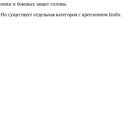
пинки и боковых защит головы.
Но существует отдельная категория с креплением
I
zofix.